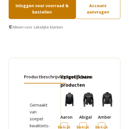
Inloggen voor voorraad &
Account
bestellen
aanvragen
Alleen voor zakelijke klanten
Vergelijkbare
Productbeschrijving
Specificaties
producten
Dit
Dit
Dit
product
product
product
Gemaakt
heeft
heeft
heeft
van
Aaron
Abigal
Amber
meerdere
meerdere
meerdere
soepel
kwaliteits-
variaties.
variaties.
variaties.
Bekijk
Bekijk
Bekijk