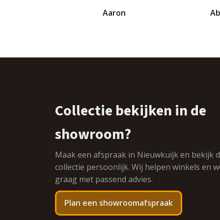
kan
kan
Aaron
Ab
gekozen
gekozen
worden
worden
op
op
de
de
productpagina
productpag
Collectie bekijken in de
showroom?
Maak een afspraak in Nieuwkuijk en bekijk 
collectie persoonlijk. Wij helpen winkels en
graag met passend advies.
Plan een showroomafspraak