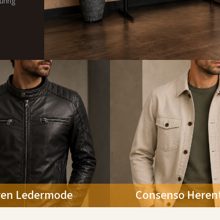
uring
ren Ledermode
Consenso Herent