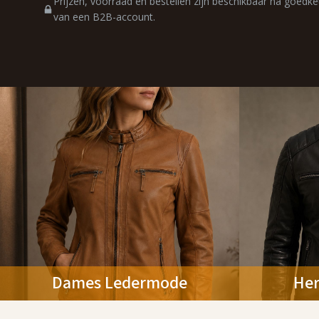
Prijzen, voorraad en bestellen zijn beschikbaar na goedke
van een B2B-account.
Dames Ledermode
He