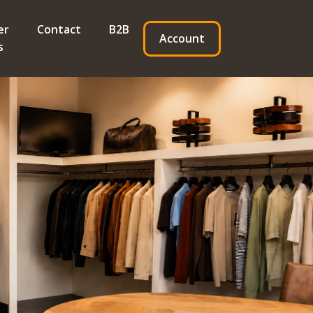
er
Contact
B2B
Account
s