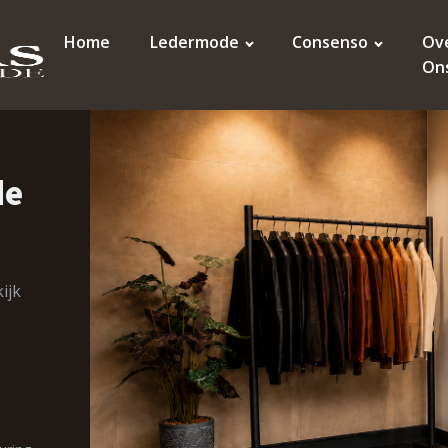
Home
Ledermode
Consenso
Ov
On
de
ijk