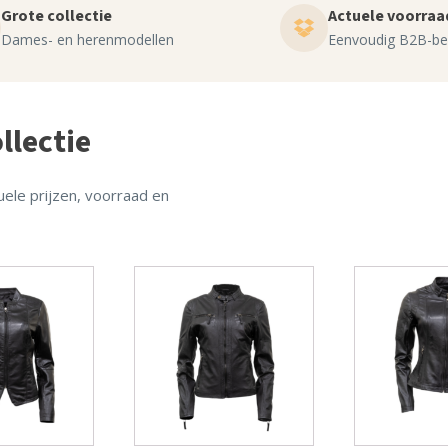
Grote collectie
Actuele voorraa
Dames- en herenmodellen
Eenvoudig B2B-bes
llectie
ele prijzen, voorraad en
Dit
Dit
product
product
heeft
heeft
meerdere
meerdere
variaties.
variaties.
Deze
Deze
optie
optie