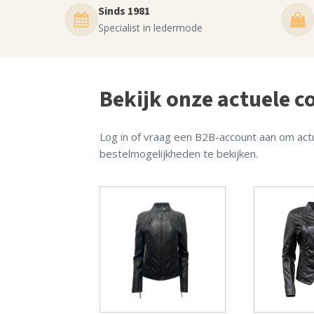
Sinds 1981
Specialist in ledermode
Bekijk onze actuele co
Log in of vraag een B2B-account aan om actu
bestelmogelijkheden te bekijken.
Dit
Dit
product
product
heeft
heeft
meerdere
meerdere
variaties.
variaties.
Deze
Deze
optie
optie