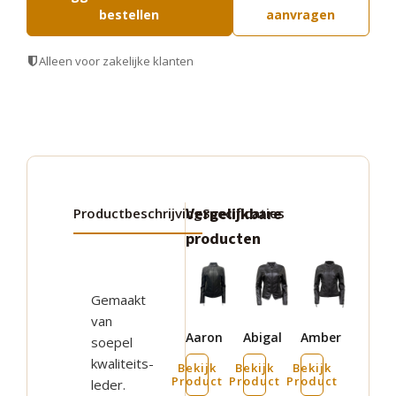
bestellen
aanvragen
Alleen voor zakelijke klanten
Vergelijkbare
Productbeschrijving
Specificaties
producten
Dit
Dit
Dit
product
product
product
Gemaakt
heeft
heeft
heeft
van
Aaron
Abigal
Amber
meerdere
meerdere
meerdere
soepel
kwaliteits-
variaties.
variaties.
variaties.
Bekijk
Bekijk
Bekijk
Product
Product
Product
leder.
Deze
Deze
Deze