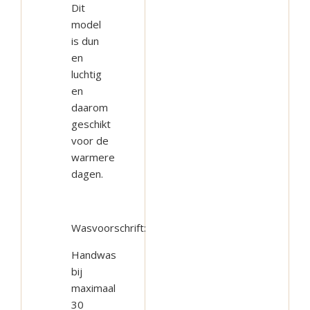
Dit
optie
optie
optie
model
kan
kan
kan
is dun
gekozen
gekozen
gekozen
en
worden
worden
worden
luchtig
en
op
op
op
daarom
de
de
de
geschikt
productpagina
productpagina
productpag
voor de
warmere
dagen.
Wasvoorschrift:
Handwas
bij
maximaal
30