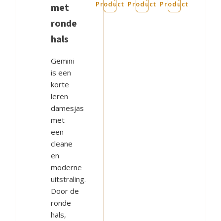
Product
Product
Product
met
Deze
Deze
Deze
ronde
optie
optie
optie
kan
kan
kan
hals
gekozen
gekozen
gekozen
Gemini
worden
worden
worden
is een
op
op
op
korte
de
de
de
leren
productpagina
productpagina
productpag
damesjas
met
een
cleane
en
moderne
uitstraling.
Door de
ronde
hals,