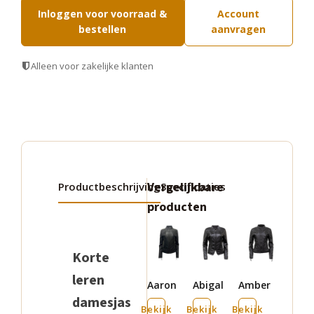
Inloggen voor voorraad &
Account
bestellen
aanvragen
Alleen voor zakelijke klanten
Vergelijkbare
Productbeschrijving
Specificaties
producten
Dit
Dit
Dit
product
product
product
Korte
heeft
heeft
heeft
leren
Aaron
Abigal
Amber
meerdere
meerdere
meerdere
damesjas
variaties.
variaties.
variaties.
Bekijk
Bekijk
Bekijk