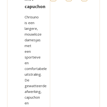
capuchon
optie
optie
optie
kan
kan
kan
Chrisuno
gekozen
gekozen
gekozen
is een
worden
worden
worden
langere,
op
op
op
mouwloze
de
de
de
damesjas
met
productpagina
productpagina
productpag
een
sportieve
en
comfortabele
uitstraling.
De
gewatteerde
afwerking,
capuchon
en