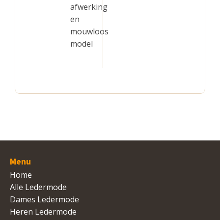
afwerking
en
mouwloos
model
Menu
Home
Alle Ledermode
Dames Ledermode
Heren Ledermode