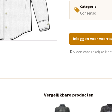
Categorie
Consenso
Inloggen voor voorra
Alleen voor zakelijke klan
Vergelijkbare producten
Dit
Dit
product
product