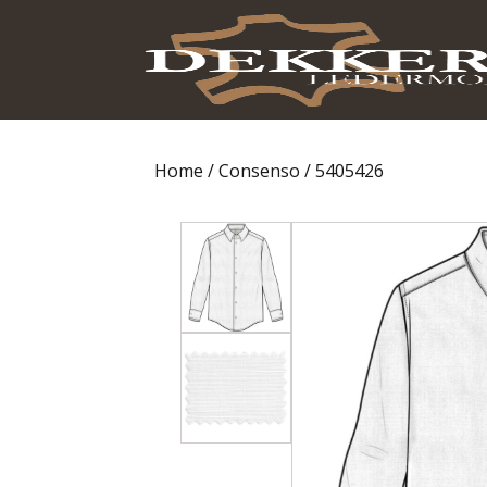
Home
/
Consenso
/ 5405426