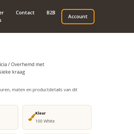
er
Contact
B2B
Account
s
icia / Overhemd met
sieke kraag
euren, maten en productdetails van dit
Kleur
100 White