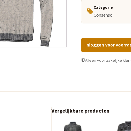
Categorie
Consenso
Inloggen voor voorra
Alleen voor zakelijke klan
Vergelijkbare producten
Dit
Dit
product
product