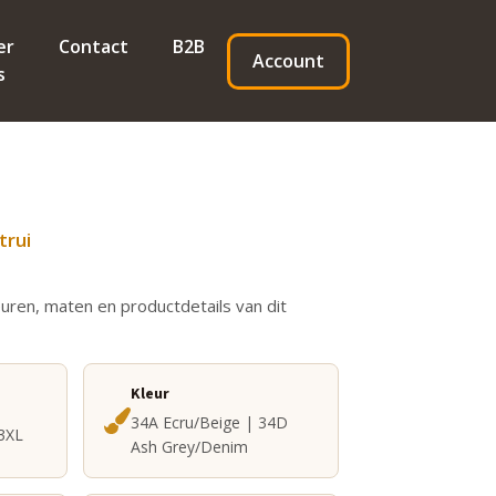
er
Contact
B2B
Account
s
trui
euren, maten en productdetails van dit
Kleur
34A Ecru/Beige | 34D
 3XL
Ash Grey/Denim