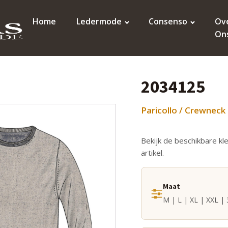
Home
Ledermode
Consenso
Ov
On
2034125
Paricollo / Crewneck 
Bekijk de beschikbare kl
artikel.
Maat
M | L | XL | XXL |