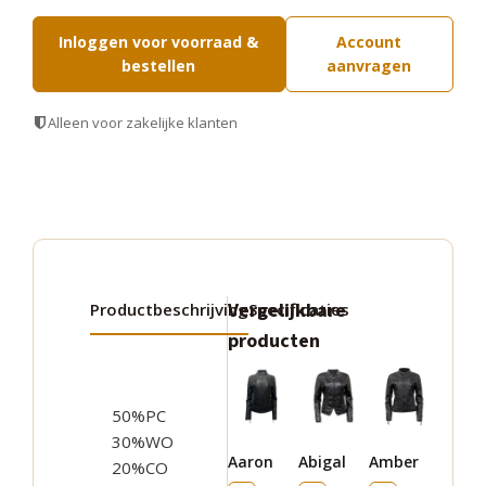
Inloggen voor voorraad &
Account
bestellen
aanvragen
Alleen voor zakelijke klanten
Vergelijkbare
Productbeschrijving
Specificaties
producten
Dit
Dit
Dit
product
product
product
50%PC
heeft
heeft
heeft
30%WO
Aaron
Abigal
Amber
meerdere
meerdere
meerdere
20%CO