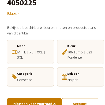
4050225
Blazer
Bekijk de beschikbare kleuren, maten en productdetails
van dit artikel.
Maat
Kleur
M | L | XL | XXL |
106 Fumo | 623
3XL
Fondente
Categorie
Seizoen
Consenso
Najaar
Inloggen voor voorraad &
Account