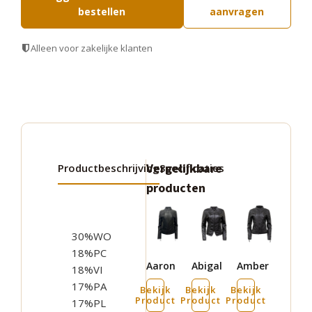
bestellen
aanvragen
Alleen voor zakelijke klanten
Vergelijkbare
Productbeschrijving
Specificaties
producten
Dit
Dit
Dit
product
product
product
30%WO
heeft
heeft
heeft
18%PC
Aaron
Abigal
Amber
meerdere
meerdere
meerdere
18%VI
17%PA
variaties.
variaties.
variaties.
Bekijk
Bekijk
Bekijk
Product
Product
Product
17%PL
Deze
Deze
Deze