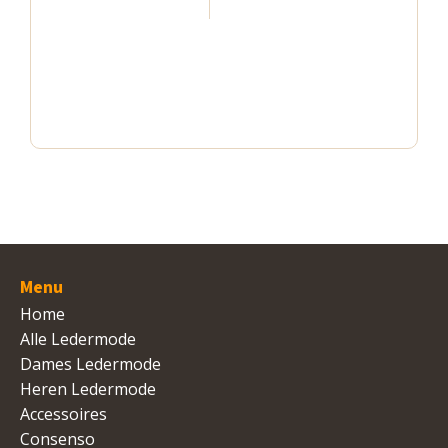
optie
optie
optie
kan
kan
kan
gekozen
gekozen
gekozen
worden
worden
worden
op
op
op
de
de
de
productpagina
productpagina
productpag
Menu
Home
Alle Ledermode
Dames Ledermode
Heren Ledermode
Accessoires
Consenso